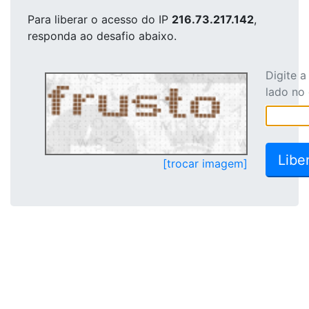
Para liberar o acesso
do IP
216.73.217.142
,
responda ao desafio abaixo.
Digite 
lado no
[trocar imagem]