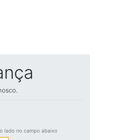
ança
nosco.
ao lado no campo abaixo