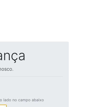
ança
nosco.
ao lado no campo abaixo